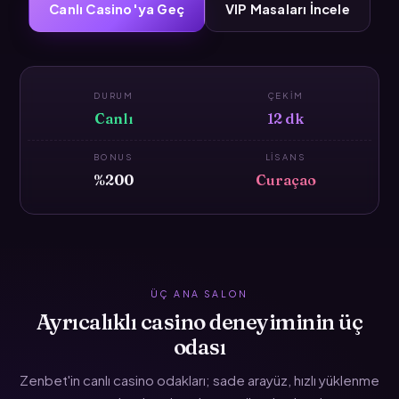
Canlı Casino'ya Geç
VIP Masaları İncele
DURUM
ÇEKIM
Canlı
12 dk
BONUS
LISANS
%200
Curaçao
ÜÇ ANA SALON
Ayrıcalıklı casino deneyiminin üç
odası
Zenbet'in canlı casino odakları; sade arayüz, hızlı yüklenme