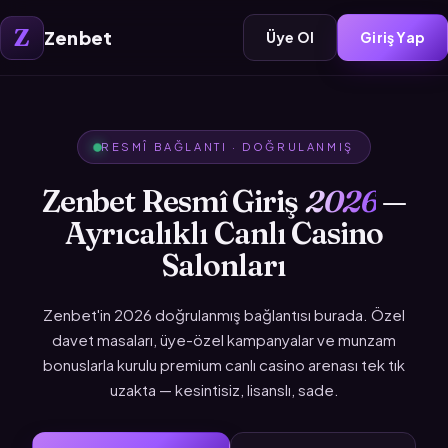
Z
Zenbet
Üye Ol
Giriş Yap
RESMÎ BAĞLANTI · DOĞRULANMIŞ
Zenbet Resmî Giriş
2026
—
Ayrıcalıklı Canlı Casino
Salonları
Zenbet'in 2026 doğrulanmış bağlantısı burada. Özel
davet masaları, üye-özel kampanyalar ve munzam
bonuslarla kurulu premium canlı casino arenası tek tık
uzakta — kesintisiz, lisanslı, sade.