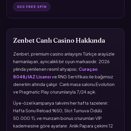
500 FREE SPIN
Zenbet Canlı Casino Hakkında
Zenbet, premium casino anlayışını Türkçe arayüzle
harmanlayan, ayrıcalıklı bir oyun markasıdır. 2026
yılında yenilenen resmî altyapısı;
Curaçao
8048/JAZ Lisansı
ve RNG Sertifikası ile bağımsız
denetim altında çalışır. Canlı masa salonu Evolution
ve Pragmatic Play oturumlarıyla 7/24 açık.
Üye-özel kampanya takvimi her hafta tazelenir:
Hafta Sonu Reload %50, Slot Turnuva Ödülü
50.000 TL ve munzam bonus oturumları VIP
kademesine göre ayarlanır. Anlık Papara çekimi 12