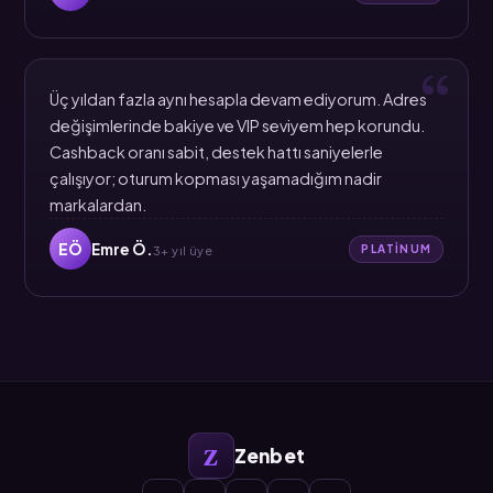
Üç yıldan fazla aynı hesapla devam ediyorum. Adres
değişimlerinde bakiye ve VIP seviyem hep korundu.
Cashback oranı sabit, destek hattı saniyelerle
çalışıyor; oturum kopması yaşamadığım nadir
markalardan.
EÖ
Emre Ö.
PLATINUM
3+ yıl üye
Z
Zenbet