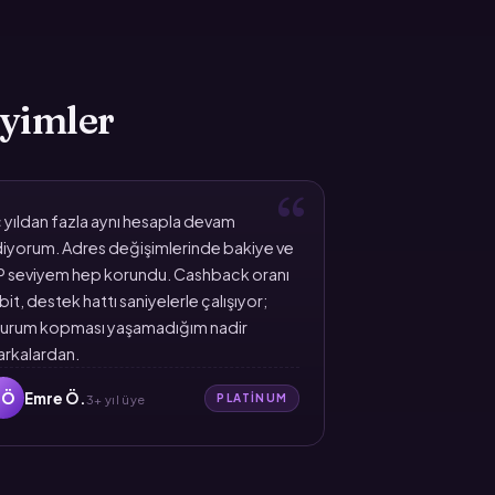
eyimler
 yıldan fazla aynı hesapla devam
iyorum. Adres değişimlerinde bakiye ve
P seviyem hep korundu. Cashback oranı
bit, destek hattı saniyelerle çalışıyor;
urum kopması yaşamadığım nadir
rkalardan.
EÖ
Emre Ö.
PLATINUM
3+ yıl üye