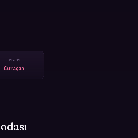
LISANS
Curaçao
 odası