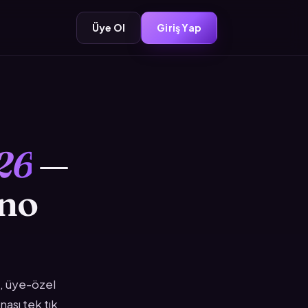
Üye Ol
Giriş Yap
26
—
ino
, üye-özel
ası tek tık