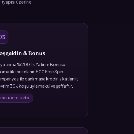
ltyapısı üzerine
03
oşgeldin & Bonus
k yatırıma %200 İlk Yatırım Bonusu
omatik tanımlanır. 500 Free Spin
mpanyası ile canlı masa krediniz katlanır;
vrim 30x koşuluyla makul ve şeffaftır.
500 FREE SPIN