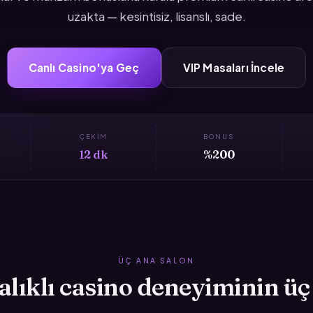
uzakta — kesintisiz, lisanslı, sade.
Canlı Casino'ya Geç
VIP Masaları İncele
ÇEKIM
BONUS
12 dk
%200
ÜÇ ANA SALON
alıklı casino deneyiminin üç