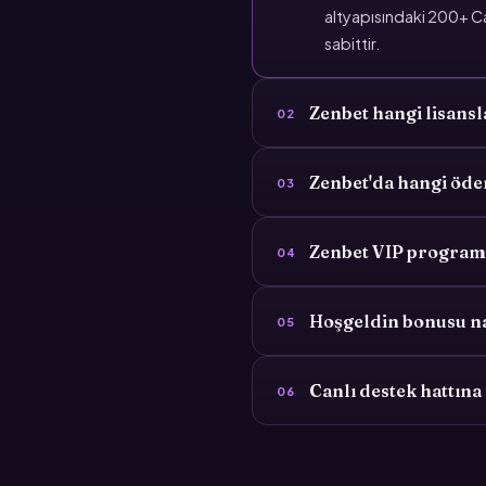
altyapısındaki 200+ Ca
sabittir.
Zenbet hangi lisansl
02
Zenbet'da hangi öde
03
Zenbet VIP programı
04
Hoşgeldin bonusu nas
05
Canlı destek hattına 
06