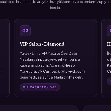
 casino odakları; sade arayüz, hızlı yüklenme ve premium krupiye a
kurulu.
02
VIP Salon · Diamond
H
Yüksek Limitli VIP Masa ve Özel Davet
İl
Masaları yalnızca üye-özel kampanya
ot
kapsamında açılır. Adanmış Hesap
Ka
s
Yöneticisi, VIP Cashback %15 ve doğum
Çe
günü hediyesi ayrıcalıklarla birlikte gelir.
VIP CASHBACK %15