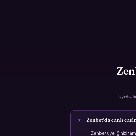
Zen
Üyelik, 
Zenbet'da canlı casin
01
Zenbet üyeliğinizi ta