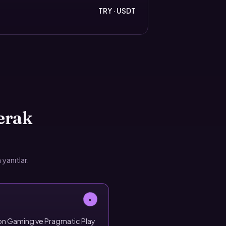
TRY · USDT
erak
yanıtlar.
+
ion Gaming ve Pragmatic Play