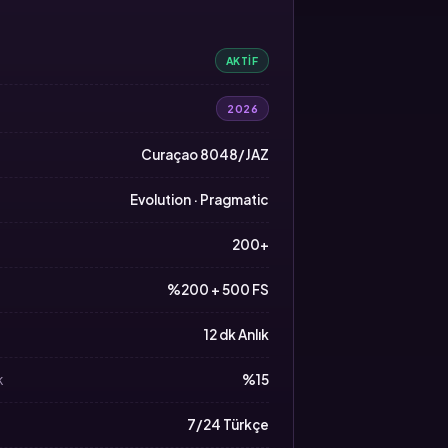
I
AKTIF
2026
Curaçao 8048/JAZ
Evolution · Pragmatic
200+
%200 + 500 FS
12 dk Anlık
k
%15
7/24 Türkçe