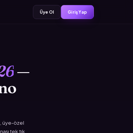
Üye Ol
Giriş Yap
26
—
ino
, üye-özel
ası tek tık