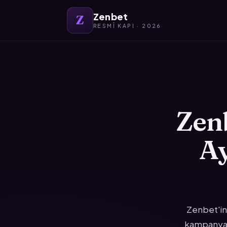
Zenbet
Z
RESMÎ KAPI · 2026
Zen
Ay
Zenbet'in
kampanyala