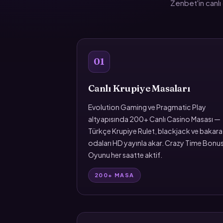
Zenbet'in canlı
01
Canlı Krupiye Masaları
Evolution Gaming ve Pragmatic Play
altyapısında 200+ Canlı Casino Masası —
Türkçe Krupiye Rulet, blackjack ve bakara
odaları HD yayınla akar. Crazy Time Bonu
Oyunu her saatte aktif.
200+ MASA