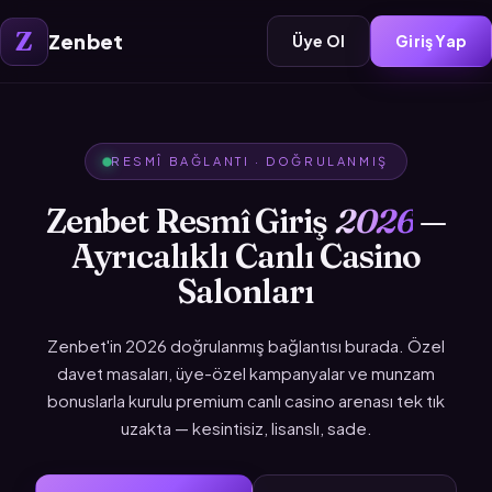
Z
Zenbet
Üye Ol
Giriş Yap
RESMÎ BAĞLANTI · DOĞRULANMIŞ
Zenbet Resmî Giriş
2026
—
Ayrıcalıklı Canlı Casino
Salonları
Zenbet'in 2026 doğrulanmış bağlantısı burada. Özel
davet masaları, üye-özel kampanyalar ve munzam
bonuslarla kurulu premium canlı casino arenası tek tık
uzakta — kesintisiz, lisanslı, sade.