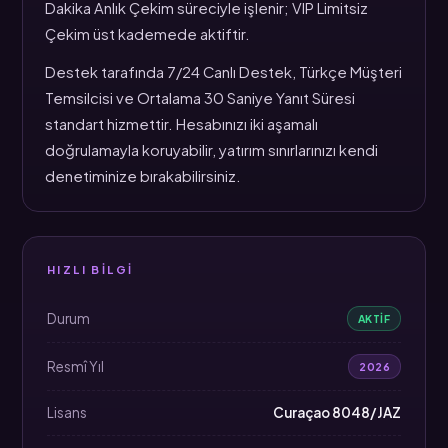
Dakika Anlık Çekim süreciyle işlenir; VIP Limitsiz
Çekim üst kademede aktiftir.
Destek tarafında 7/24 Canlı Destek, Türkçe Müşteri
Temsilcisi ve Ortalama 30 Saniye Yanıt Süresi
standart hizmettir. Hesabınızı iki aşamalı
doğrulamayla koruyabilir, yatırım sınırlarınızı kendi
denetiminize bırakabilirsiniz.
HIZLI BILGI
Durum
AKTIF
Resmî Yıl
2026
Lisans
Curaçao 8048/JAZ