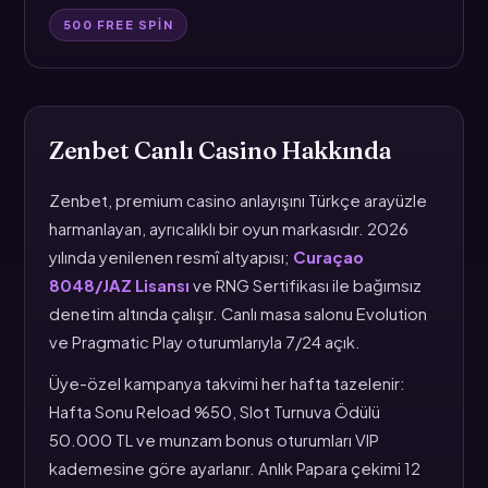
500 FREE SPIN
Zenbet Canlı Casino Hakkında
Zenbet, premium casino anlayışını Türkçe arayüzle
harmanlayan, ayrıcalıklı bir oyun markasıdır. 2026
yılında yenilenen resmî altyapısı;
Curaçao
8048/JAZ Lisansı
ve RNG Sertifikası ile bağımsız
denetim altında çalışır. Canlı masa salonu Evolution
ve Pragmatic Play oturumlarıyla 7/24 açık.
Üye-özel kampanya takvimi her hafta tazelenir:
Hafta Sonu Reload %50, Slot Turnuva Ödülü
50.000 TL ve munzam bonus oturumları VIP
kademesine göre ayarlanır. Anlık Papara çekimi 12