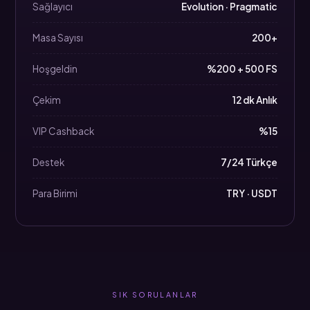
Sağlayıcı
Evolution · Pragmatic
Masa Sayısı
200+
Hoşgeldin
%200 + 500 FS
Çekim
12 dk Anlık
VIP Cashback
%15
Destek
7/24 Türkçe
Para Birimi
TRY · USDT
SIK SORULANLAR