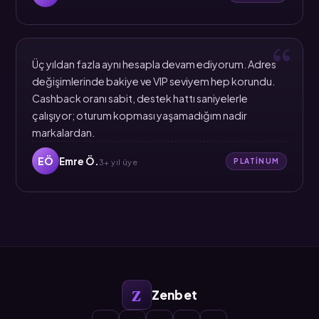
Üç yıldan fazla aynı hesapla devam ediyorum. Adres
değişimlerinde bakiye ve VIP seviyem hep korundu.
Cashback oranı sabit, destek hattı saniyelerle
çalışıyor; oturum kopması yaşamadığım nadir
markalardan.
EÖ
Emre Ö.
PLATINUM
3+ yıl üye
Z
Zenbet