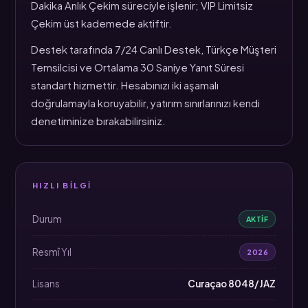
Dakika Anlık Çekim süreciyle işlenir; VIP Limitsiz
Çekim üst kademede aktiftir.
Destek tarafında 7/24 Canlı Destek, Türkçe Müşteri
Temsilcisi ve Ortalama 30 Saniye Yanıt Süresi
standart hizmettir. Hesabınızı iki aşamalı
doğrulamayla koruyabilir, yatırım sınırlarınızı kendi
denetiminize bırakabilirsiniz.
HIZLI BILGI
Durum
AKTIF
Resmî Yıl
2026
Lisans
Curaçao 8048/JAZ