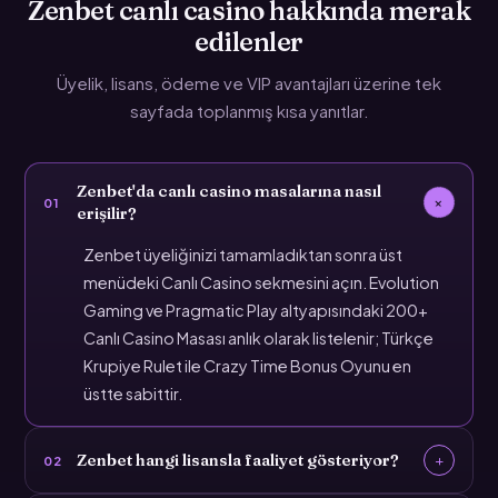
Zenbet canlı casino hakkında merak
edilenler
Üyelik, lisans, ödeme ve VIP avantajları üzerine tek
sayfada toplanmış kısa yanıtlar.
Zenbet'da canlı casino masalarına nasıl
+
01
erişilir?
Zenbet üyeliğinizi tamamladıktan sonra üst
menüdeki Canlı Casino sekmesini açın. Evolution
Gaming ve Pragmatic Play altyapısındaki 200+
Canlı Casino Masası anlık olarak listelenir; Türkçe
Krupiye Rulet ile Crazy Time Bonus Oyunu en
üstte sabittir.
+
Zenbet hangi lisansla faaliyet gösteriyor?
02