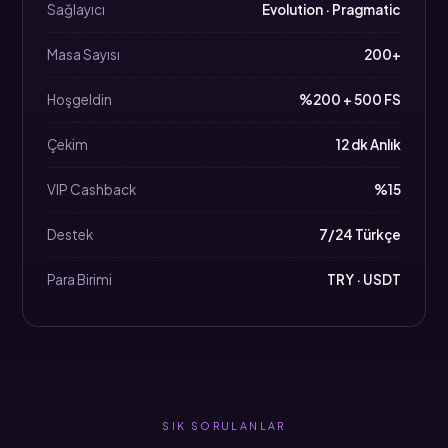
Sağlayıcı
Evolution · Pragmatic
Masa Sayısı
200+
Hoşgeldin
%200 + 500 FS
Çekim
12 dk Anlık
VIP Cashback
%15
Destek
7/24 Türkçe
Para Birimi
TRY · USDT
SIK SORULANLAR