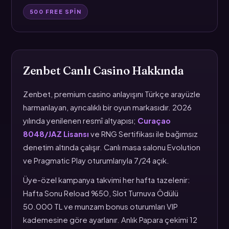
500 FREE SPIN
Zenbet Canlı Casino Hakkında
Zenbet, premium casino anlayışını Türkçe arayüzle
harmanlayan, ayrıcalıklı bir oyun markasıdır. 2026
yılında yenilenen resmî altyapısı;
Curaçao
8048/JAZ Lisansı
ve RNG Sertifikası ile bağımsız
denetim altında çalışır. Canlı masa salonu Evolution
ve Pragmatic Play oturumlarıyla 7/24 açık.
Üye-özel kampanya takvimi her hafta tazelenir:
Hafta Sonu Reload %50, Slot Turnuva Ödülü
50.000 TL ve munzam bonus oturumları VIP
kademesine göre ayarlanır. Anlık Papara çekimi 12